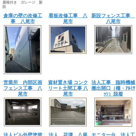
屋根付き ガレージ 新
設
倉庫の壁の改修工
看板改修工事 八
新設フェンス工事
事 八尾市
尾市
八尾市
営業所 内部区画
資材置き場 コンク
法人工事 臨時機械
フェンス工事 八
リート土間工事 八
搬出開口（柵・ｱﾙﾐｻ
尾市
尾市
ｯｼ）脱着
法人ビル外壁塗替
法人 花壇 八尾
モニター台 法人工