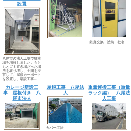
設置
鉄扉交換 塗装 社名
八尾市の法人工場で駐車
場を増設しました。もと
もとゴミ置き場だった場
所を取り壊し、土間を左
官して、屋根カーポート
を設置し、増設工事…
カレージ新設工
屋根工事 八尾法
重量運搬工事（重量
事 屋根付き 八
人
ラック編） 八尾法
尾市法人
人工事
カバー工法