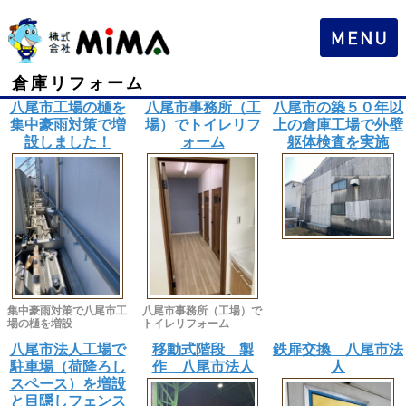
倉庫リフォーム
八尾市工場の樋を
八尾市事務所（工
八尾市の築５０年以
集中豪雨対策で増
場）でトイレリフ
上の倉庫工場で外壁
設しました！
ォーム
躯体検査を実施
集中豪雨対策で八尾市工
八尾市事務所（工場）で
場の樋を増設
トイレリフォーム
八尾市法人工場で
移動式階段 製
鉄扉交換 八尾市法
駐車場（荷降ろし
作 八尾市法人
人
スペース）を増設
と目隠しフェンス