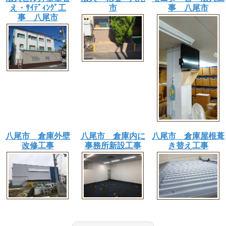
え・ｻｲﾃﾞｨﾝｸﾞ工
市
事 八尾市
事 八尾市
八尾市 倉庫外壁
八尾市 倉庫内に
八尾市 倉庫屋根葺
改修工事
事務所新設工事
き替え工事