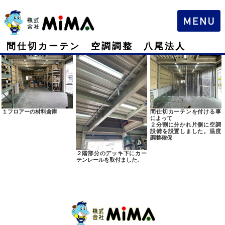
間仕切カーテン 空調調整 八尾法人
１フロアーの材料倉庫
間仕切カーテンを付ける事
によって
２分割に分かれ片側に空調
設備を設置しました。温度
調整確保
２階部分のデッキ下にカー
テンレールを取付ました。